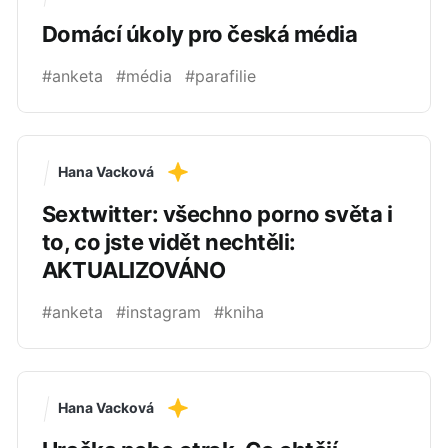
Domácí úkoly pro česká média
#anketa
#média
#parafilie
Hana Vacková
Sextwitter: všechno porno světa i
to, co jste vidět nechtěli:
AKTUALIZOVÁNO
#anketa
#instagram
#kniha
Hana Vacková