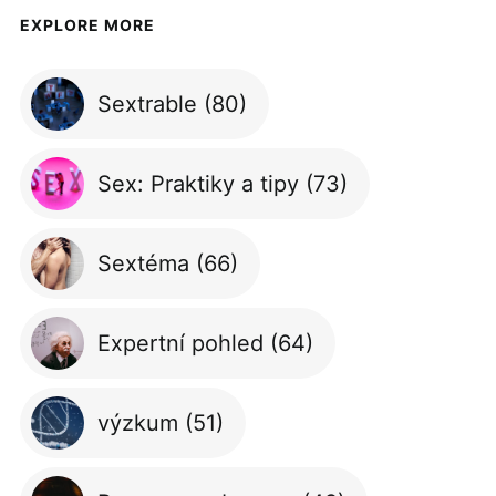
EXPLORE MORE
Sextrable
(80)
Sex: Praktiky a tipy
(73)
Sextéma
(66)
Expertní pohled
(64)
výzkum
(51)