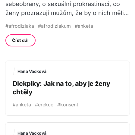
sebeobrany, o sexuální prokrastinaci, co
ženy prozrazují mužům, že by o nich měli
vědět? Vítejte u 15. newsletteru Hledání
#afrodiziaka
#afrodiziakum
#anketa
sexuálního grálu!
Číst dál
Hana Vacková
Dickpiky: Jak na to, aby je ženy
chtěly
#anketa
#erekce
#konsent
Hana Vacková