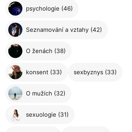
psychologie
(46)
Seznamování a vztahy
(42)
O ženách
(38)
konsent
(33)
sexbyznys
(33)
O mužích
(32)
sexuologie
(31)