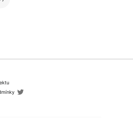
ektu
dmínky