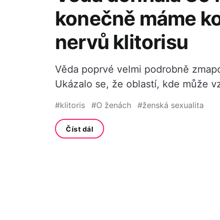
konečně máme ko
nervů klitorisu
Věda poprvé velmi podrobně zmapova
Ukázalo se, že oblastí, kde může vz
#klitoris
#O ženách
#ženská sexualita
Číst dál