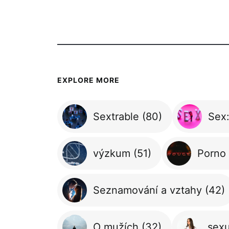
EXPLORE MORE
Sextrable
(80)
Sex:
výzkum
(51)
Porno
Seznamování a vztahy
(42)
O mužích
(32)
sexu