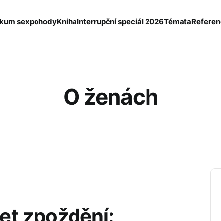
zkum sexpohody
Kniha
Interrupční speciál 2026
Témata
Referen
O ženách
et zpoždění: