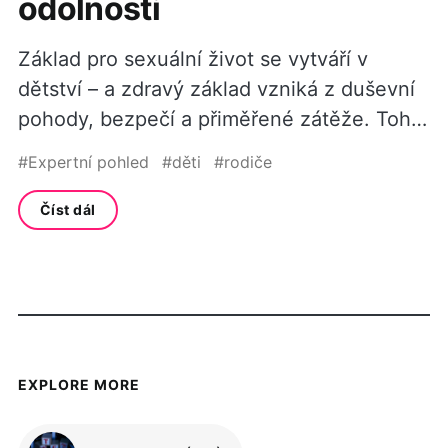
odolnosti
Základ pro sexuální život se vytváří v
dětství – a zdravý základ vzniká z duševní
pohody, bezpečí a přiměřené zátěže. Toho
se ale současným dětem nedostává. Co se
#Expertní pohled
#děti
#rodiče
vlastně se současnými dětmi děje?
Číst dál
EXPLORE MORE