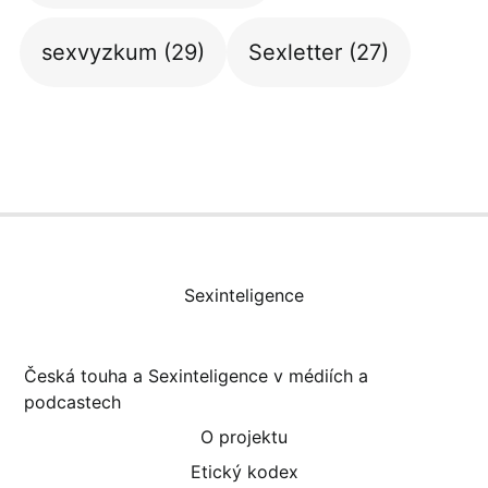
sexvyzkum
(29)
Sexletter
(27)
Sexinteligence
Česká touha a Sexinteligence v médiích a
podcastech
O projektu
Etický kodex