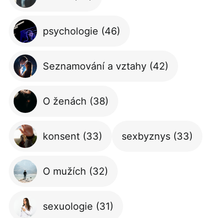
psychologie
(46)
Seznamování a vztahy
(42)
O ženách
(38)
konsent
(33)
sexbyznys
(33)
O mužích
(32)
sexuologie
(31)