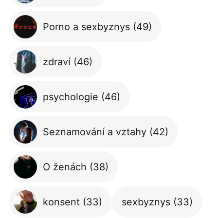
Porno a sexbyznys
(49)
zdraví
(46)
psychologie
(46)
Seznamování a vztahy
(42)
O ženách
(38)
konsent
(33)
sexbyznys
(33)