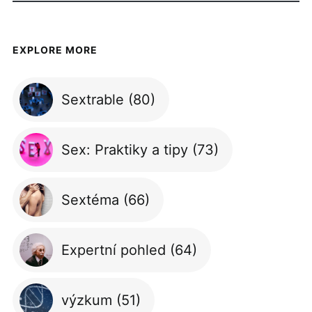
EXPLORE MORE
Sextrable
(80)
Sex: Praktiky a tipy
(73)
Sextéma
(66)
Expertní pohled
(64)
výzkum
(51)