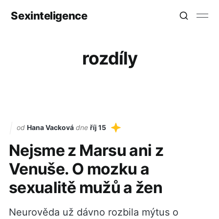
Sexinteligence
rozdíly
od
Hana Vacková
dne
říj 15
Nejsme z Marsu ani z
Venuše. O mozku a
sexualitě mužů a žen
Neurověda už dávno rozbila mýtus o