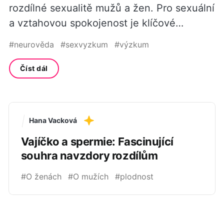
rozdílné sexualitě mužů a žen. Pro sexuální
a vztahovou spokojenost je klíčové
respektovat individuální rozmanitost, ne
#neurověda
#sexvyzkum
#výzkum
následovat binární klišé.
Číst dál
Hana Vacková
Vajíčko a spermie: Fascinující
souhra navzdory rozdílům
#O ženách
#O mužích
#plodnost