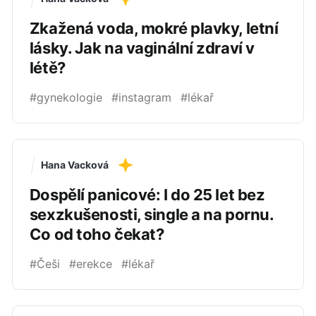
Zkažená voda, mokré plavky, letní
lásky. Jak na vaginální zdraví v
létě?
#gynekologie
#instagram
#lékař
Hana Vacková
Dospělí panicové: I do 25 let bez
sexzkušenosti, single a na pornu.
Co od toho čekat?
#Češi
#erekce
#lékař