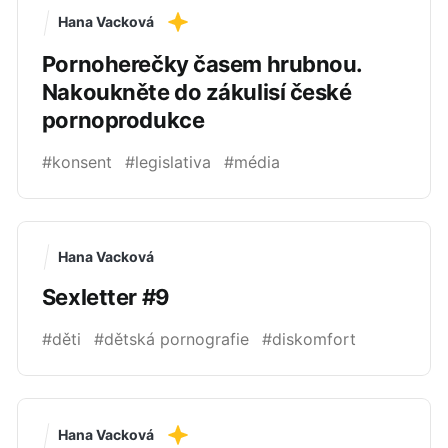
Hana Vacková
Pornoherečky časem hrubnou.
Nakoukněte do zákulisí české
pornoprodukce
#konsent
#legislativa
#média
Hana Vacková
Sexletter #9
#děti
#dětská pornografie
#diskomfort
Hana Vacková