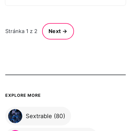
Stránka 1 z 2
Next →
EXPLORE MORE
Sextrable
(80)