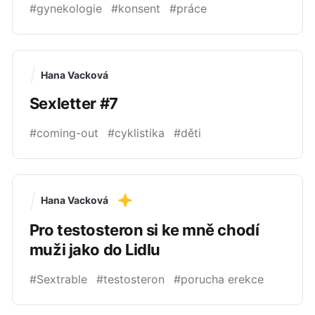
#gynekologie
#konsent
#práce
Hana Vacková
Sexletter #7
#coming-out
#cyklistika
#děti
Hana Vacková
Pro testosteron si ke mně chodí
muži jako do Lidlu
#Sextrable
#testosteron
#porucha erekce