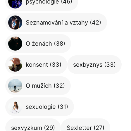
psychologie
(46)
Seznamování a vztahy
(42)
O ženách
(38)
konsent
(33)
sexbyznys
(33)
O mužích
(32)
sexuologie
(31)
sexvyzkum
(29)
Sexletter
(27)