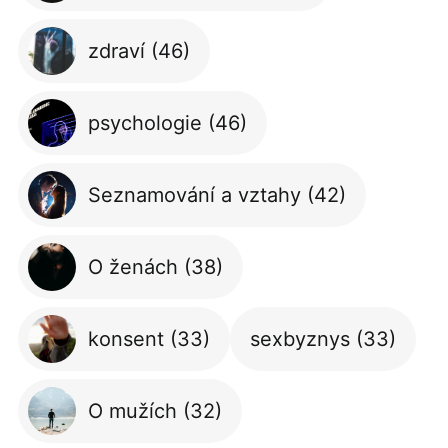
zdraví
(46)
psychologie
(46)
Seznamování a vztahy
(42)
O ženách
(38)
konsent
(33)
sexbyznys
(33)
O mužích
(32)