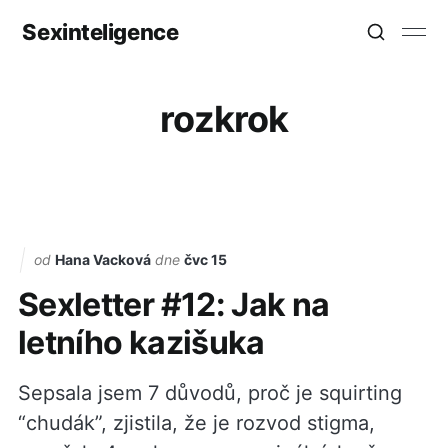
Sexinteligence
rozkrok
od
Hana Vacková
dne
čvc 15
Sexletter #12: Jak na
letního kazišuka
Sepsala jsem 7 důvodů, proč je squirting
“chudák”, zjistila, že je rozvod stigma,