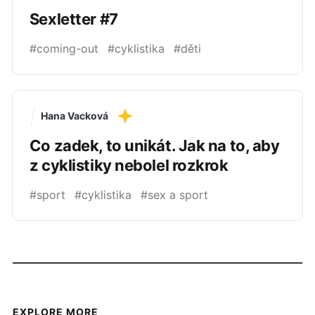
Sexletter #7
#coming-out
#cyklistika
#děti
Hana Vacková
Co zadek, to unikát. Jak na to, aby
z cyklistiky nebolel rozkrok
#sport
#cyklistika
#sex a sport
EXPLORE MORE