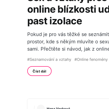
online blízkosti ud
past izolace
Pokud je pro vás těžké se seznámit 
prostor, kde s někým mluvíte o sexu
sami. Přečtěte si návod, jak z onlin
se v něm.
#Seznamování a vztahy
#Online fenomény
Číst dál
Hana Vacková