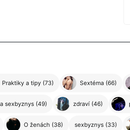
 Praktiky a tipy
(73)
Sextéma
(66)
 a sexbyznys
(49)
zdraví
(46)
O ženách
(38)
sexbyznys
(33)