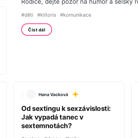
Rodiče, dejte pozor na humor a selský 
#děti
#klitoris
#komunikace
Číst dál
Hana Vacková
Od sextingu k sexzávislosti:
Jak vypadá tanec v
sextemnotách?