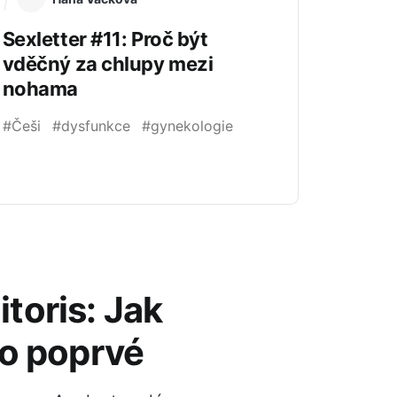
Sexletter #11: Proč být
vděčný za chlupy mezi
nohama
#Češi
#dysfunkce
#gynekologie
toris: Jak
ho poprvé