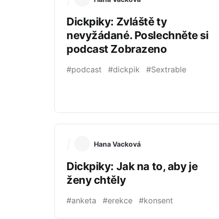
Dickpiky: Zvláště ty
nevyžádané. Poslechněte si
podcast Zobrazeno
#podcast
#dickpik
#Sextrable
Hana Vacková
Dickpiky: Jak na to, aby je
ženy chtěly
#anketa
#erekce
#konsent