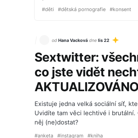
#děti
#dětská pornografie
#konsent
od
Hana Vacková
dne
lis 22
Sextwitter: všechn
co jste vidět necht
AKTUALIZOVÁN
Existuje jedna velká sociální síť, k
Uvidíte tam věci lechtivé i brutální
něj (ne)dostat?
#anketa
#instagram
#kniha