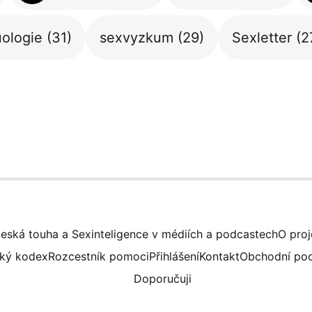
ologie
(31)
sexvyzkum
(29)
Sexletter
(2
eská touha a Sexinteligence v médiích a podcastech
O proj
cký kodex
Rozcestník pomoci
Přihlášení
Kontakt
Obchodní po
Doporučuji