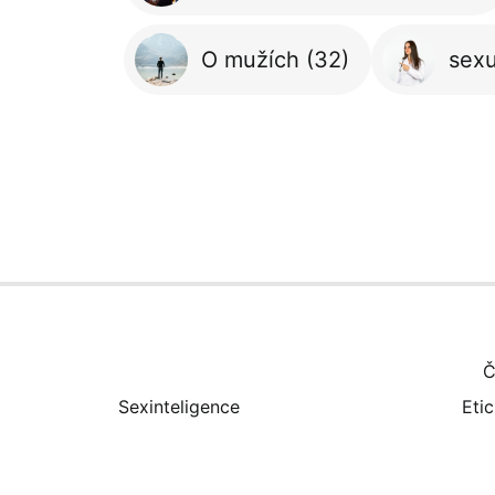
O mužích
(32)
sexu
Č
Sexinteligence
Eti