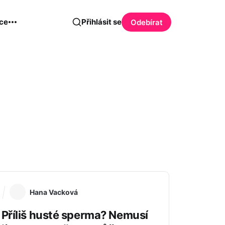
ce
Přihlásit se
Odebírat
Hana Vacková
Příliš husté sperma? Nemusí