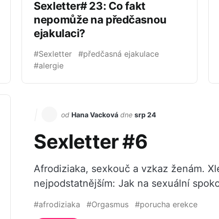
Sexletter# 23: Co fakt
nepomůže na předčasnou
ejakulaci?
#Sexletter
#předčasná ejakulace
#alergie
od
Hana Vacková
dne
srp 24
Sexletter #6
Afrodiziaka, sexkouč a vzkaz ženám. Xle
nejpodstatnějším: Jak
#afrodiziaka
#Orgasmus
#porucha erekce