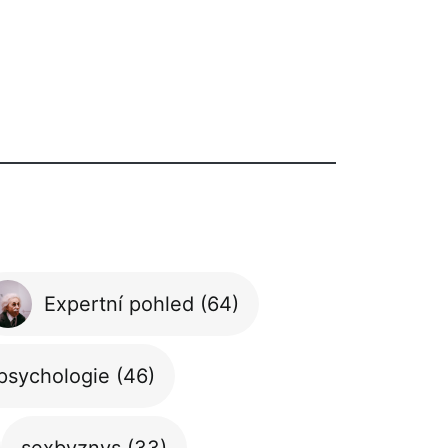
Expertní pohled
(64)
psychologie
(46)