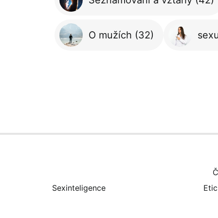
Seznamování a vztahy
(42)
O mužích
(32)
sexu
Č
Sexinteligence
Eti