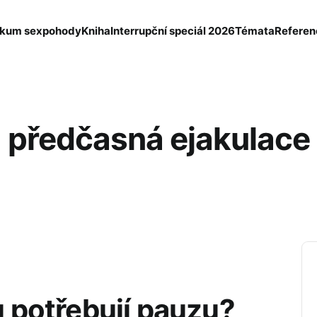
zkum sexpohody
Kniha
Interrupční speciál 2026
Témata
Referen
předčasná ejakulace
 potřebují pauzu?