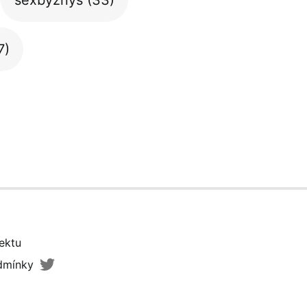
sexbyznys
(33)
7)
ektu
dmínky