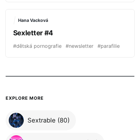
Hana Vacková
Sexletter #4
#dětská pornografie
#newsletter
#parafilie
EXPLORE MORE
Sextrable
(80)