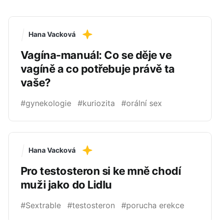
Hana Vacková
Vagína-manuál: Co se děje ve
vagíně a co potřebuje právě ta
vaše?
#gynekologie
#kuriozita
#orální sex
Hana Vacková
Pro testosteron si ke mně chodí
muži jako do Lidlu
#Sextrable
#testosteron
#porucha erekce