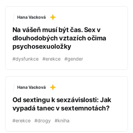
Hana Vacková
Na vášeň musí být čas. Sex v
dlouhodobých vztazích očima
psychosexuoložky
#dysfunkce
#erekce
#gender
Hana Vacková
Od sextingu k sexzávislosti: Jak
vypadá tanec v sextemnotách?
#erekce
#drogy
#kniha