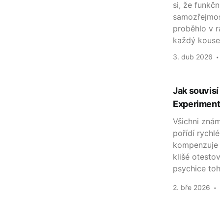
si, že funkč
samozřejmost
proběhlo v r
každý kousek
3. dub 2026
Jak souvisí
Experiment 
Všichni znám
pořídí rychl
kompenzuje p
klišé otesto
psychice toh
2. bře 2026