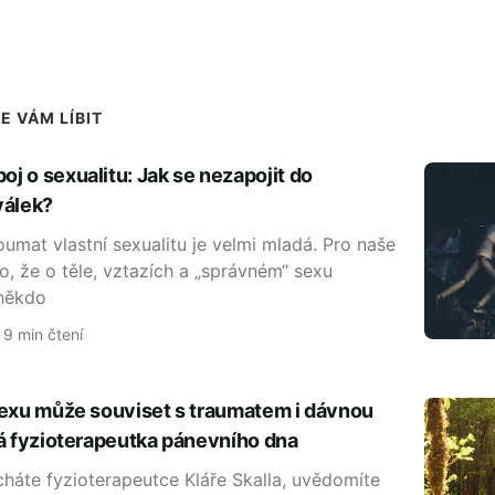
E VÁM LÍBIT
j o sexualitu: Jak se nezapojit do
válek?
mat vlastní sexualitu je velmi mladá. Pro naše
lo, že o těle, vztazích a „správném“ sexu
někdo
9 min čtení
sexu může souviset s traumatem i dávnou
ká fyzioterapeutka pánevního dna
háte fyzioterapeutce Kláře Skalla, uvědomíte