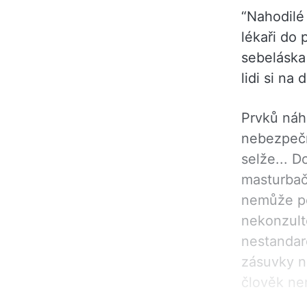
“Nahodilé 
lékaři do 
sebeláska 
lidi si na
Prvků náh
nebezpečn
selže... D
masturbač
nemůže po
nekonzulto
nestandar
zásuvky n
člověk ne