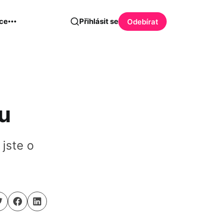
ce
Přihlásit se
Odebírat
ku
jste o