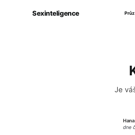
Sexinteligence
Prů
K
Je vá
Hana
dne