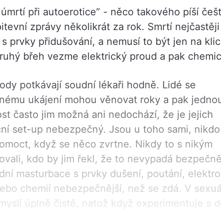
úmrtí při autoerotice” - něco takového píší češt
pitevní zprávy několikrát za rok. Smrtí nejčastěji
s prvky přidušování, a nemusí to být jen na klic
 druhý břeh vezme elektrický proud a pak chemic
ody potkávají soudní lékaři hodně. Lidé se
ému ukájení mohou věnovat roky a pak jedno
ost často jim možná ani nedochází, že je jejich
ní set-up nebezpečný. Jsou u toho sami, nikdo
moct, když se něco zvrtne. Nikdy to s nikým
vali, kdo by jim řekl, že to nevypadá bezpečně
dní masturbace s prvky dušení, poutání, elektr
ebo chemií nebezpečnější, než se zdá. V sexuá
myslí úplně čistě, natož když experimentuje s 