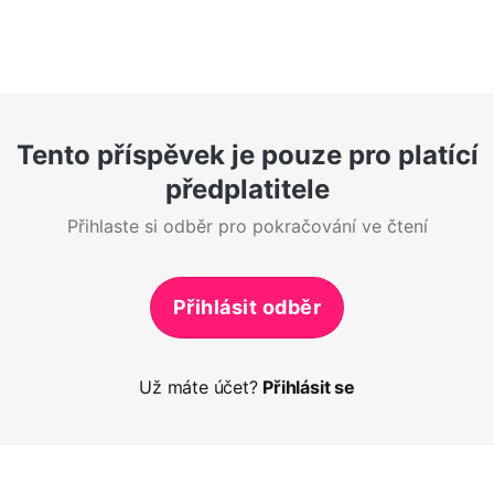
toricky zaznamenaný udušený byl Čech
Tento příspěvek je pouze pro platící
předplatitele
Přihlaste si odběr pro pokračování ve čtení
Přihlásit odběr
Už máte účet?
Přihlásit se