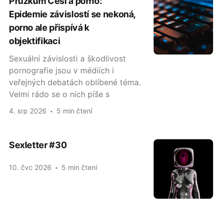
Průzkum Češi a porno:
Epidemie závislostí se nekoná,
porno ale přispívá k
objektifikaci
Sexuální závislosti a škodlivost
pornografie jsou v médiích i
veřejných debatách oblíbené téma.
Velmi rádo se o nich píše s
4. srp 2026
5 min čtení
Sexletter #30
10. čvc 2026
5 min čtení