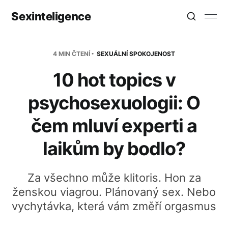
Sexinteligence
4 MIN ČTENÍ
SEXUÁLNÍ SPOKOJENOST
10 hot topics v
psychosexuologii: O
čem mluví experti a
laikům by bodlo?
Za všechno může klitoris. Hon za
ženskou viagrou. Plánovaný sex. Nebo
vychytávka, která vám změří orgasmus