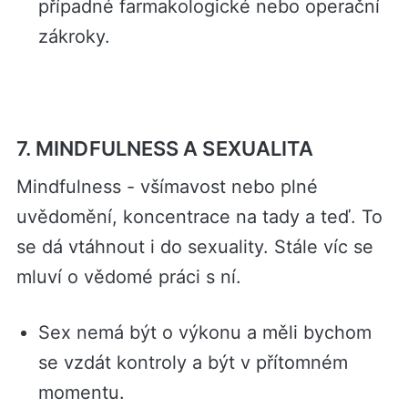
případné farmakologické nebo operační
zákroky.
7. MINDFULNESS A SEXUALITA
Mindfulness - všímavost nebo plné
uvědomění, koncentrace na tady a teď. To
se dá vtáhnout i do sexuality. Stále víc se
mluví o vědomé práci s ní.
Sex nemá být o výkonu a měli bychom
se vzdát kontroly a být v přítomném
momentu.