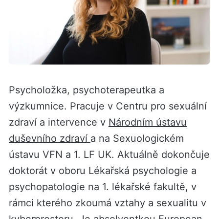
Psycholožka, psychoterapeutka a
výzkumnice. Pracuje v Centru pro sexuální
zdraví a intervence v
Národním ústavu
duševního zdraví
a na Sexuologickém
ústavu VFN a 1. LF UK. Aktuálně dokončuje
doktorát v oboru Lékařská psychologie a
psychopatologie na 1. lékařské fakultě, v
rámci kterého zkoumá vztahy a sexualitu v
kyberprostoru. Je absolventkou European