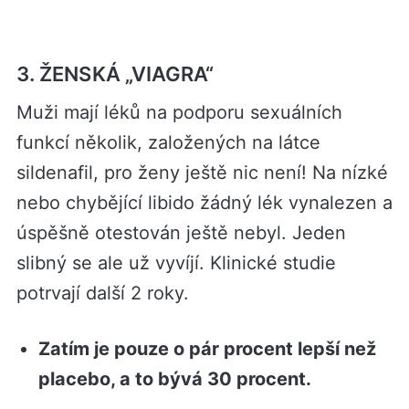
3. ŽENSKÁ „VIAGRA“
Muži mají léků na podporu sexuálních
funkcí několik, založených na látce
sildenafil, pro ženy ještě nic není! Na nízké
nebo chybějící libido žádný lék vynalezen a
úspěšně otestován ještě nebyl. Jeden
slibný se ale už vyvíjí. Klinické studie
potrvají další 2 roky.
Zatím je pouze o pár procent lepší než
placebo, a to bývá 30 procent.