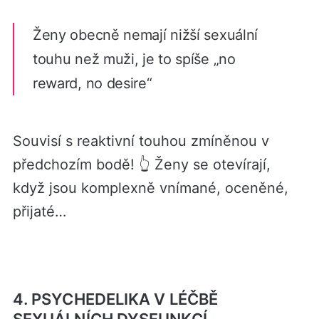
Ženy obecně nemají nižší sexuální
touhu než muži, je to spíše „no
reward, no desire“
Souvisí s reaktivní touhou zmíněnou v
předchozím bodě! 👆 Ženy se otevírají,
když jsou komplexně vnímané, oceněné,
přijaté…
4. PSYCHEDELIKA V LÉČBĚ