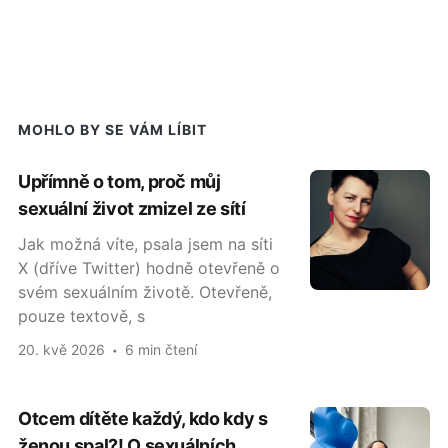
MOHLO BY SE VÁM LÍBIT
Upřímně o tom, proč můj
sexuální život zmizel ze sítí
Jak možná víte, psala jsem na síti
X (dříve Twitter) hodně otevřeně o
svém sexuálním životě. Otevřeně,
pouze textově, s
20. kvě 2026
6 min čtení
Otcem dítěte každý, kdo kdy s
ženou spal?! O sexuálních