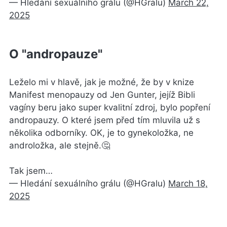
— Hledání sexuálního grálu (@HGralu)
March 22,
2025
O "andropauze"
Leželo mi v hlavě, jak je možné, že by v knize
Manifest menopauzy od Jen Gunter, jejíž Bibli
vagíny beru jako super kvalitní zdroj, bylo popření
andropauzy. O které jsem před tím mluvila už s
několika odborníky. OK, je to gynekoložka, ne
androložka, ale stejně.🤔
Tak jsem…
— Hledání sexuálního grálu (@HGralu)
March 18,
2025