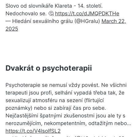
Slovo od slovníkáře Klareta - 14. století.
Nedochovalo se. 🤔
https://t.co/dJMQPDKTHe
— Hledání sexuálního grálu (@HGralu)
March 22,
2025
Dvakrát o psychoterapii
Psychoterapie se nemusí vždy povést. Ne všichni
terapeuti jsou profi, selhání vypadá třeba tak, že
sexualizují atmosféru na sezení (flirtující
poznámky) nebo si zabírají čas pro sebe.
Nejčastějšími špatnými zkušenostmi jsou ale ty s
nerozumějícím, nekompetentním, odtažitým nebo…
https://t.co/V4lsolfSL2