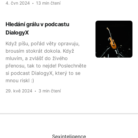
4. čvn 2024
13 min čtení
Hledání grálu v podcastu
DialogyX
Když píšu, pořád věty opravuju,
brousím stokrát dokola. Když
mluvím, a zvlášť do živého
přenosu, tak to nejde! Poslechněte
si podcast DialogyX, který to se
mnou riskl :)
29. kvě 2024
3 min čtení
Sexinteligence