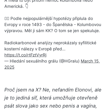
A měla to být přitom nemoc Kolumbova nebo
Americká. 👇
🏴‍☠️ Podle nejpopulárnější hypotézy připlula do
Evropy v roce 1493 - do Španělska - Kolumbovou
výpravou. Měl ji sám KK? O tom se jen spekuluje.
Radiokarbonové analýzy neprokázaly syfilitické
kosterní nálezy v Evropě před…
https://t.co/rtFztVyrRj
— Hledání sexuálního grálu (@HGralu)
March 15,
2025
Proč jsem na X? Ne, nefandím Elonovi, ale
je to jediná síť, která umožňuje otevřeně
psát slova jako sex nebo penis a vagína,