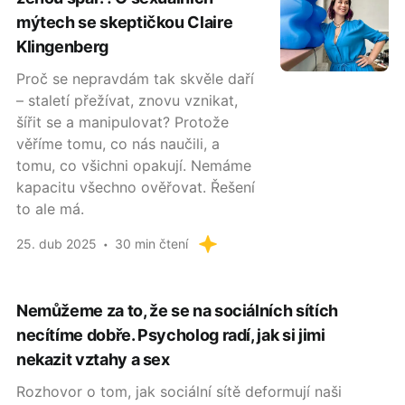
mýtech se skeptičkou Claire
Klingenberg
Proč se nepravdám tak skvěle daří
– staletí přežívat, znovu vznikat,
šířit se a manipulovat? Protože
věříme tomu, co nás naučili, a
tomu, co všichni opakují. Nemáme
kapacitu všechno ověřovat. Řešení
to ale má.
25. dub 2025
30 min čtení
Nemůžeme za to, že se na sociálních sítích
necítíme dobře. Psycholog radí, jak si jimi
nekazit vztahy a sex
Rozhovor o tom, jak sociální sítě deformují naši