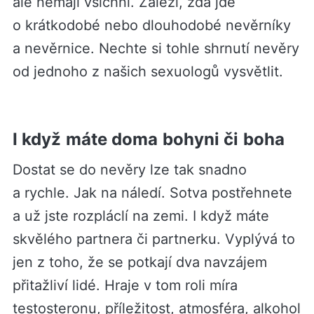
ale nemají všichni. Záleží, zda jde
o krátkodobé nebo dlouhodobé nevěrníky
a nevěrnice. Nechte si tohle shrnutí nevěry
od jednoho z našich sexuologů vysvětlit.
I když máte doma bohyni či boha
Dostat se do nevěry lze tak snadno
a rychle. Jak na náledí. Sotva postřehnete
a už jste rozpláclí na zemi. I když máte
skvělého partnera či partnerku. Vyplývá to
jen z toho, že se potkají dva navzájem
přitažliví lidé. Hraje v tom roli míra
testosteronu, příležitost, atmosféra, alkohol