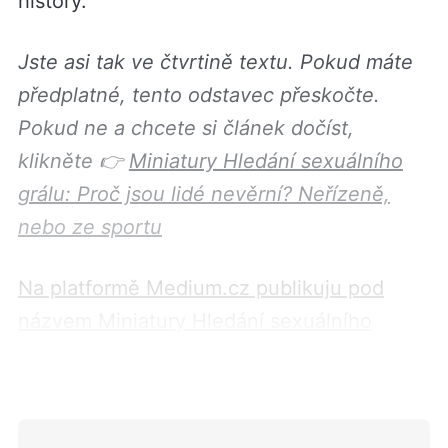
history.
Jste asi tak ve čtvrtině textu. Pokud máte
předplatné, tento odstavec přeskočte.
Pokud ne a chcete si článek dočíst,
klikněte 👉
Miniatury Hledání sexuálního
grálu: Proč jsou lidé nevěrní? Neřízeně,
nebo ze sportu
Na platformě Medium.cz publikuju pod
názvem Miniatury Hledání sexuálního
grálu. Sledujte mě i tam
👈