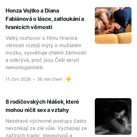
Honza Vojtko a Diana
Fabiánová o lásce, zatloukání a
hranicích věrnosti
Velký rozhovor o filmu Hranice
věrnosti rozbíjí mýty o mužském
mozku, vysvětluje chemii žárlivosti
a odkrývá, proč jsou Češi skrytí
nemonogamisté.
11. čvn 2026
36 min čtení
8 rodičovských hlášek, které
mohou ničit sex a vztahy
Nezdravé výchovné postupy často
nevznikají ze zlé vůle. Vycházejí ze
zažitých tradic, stereotypů a