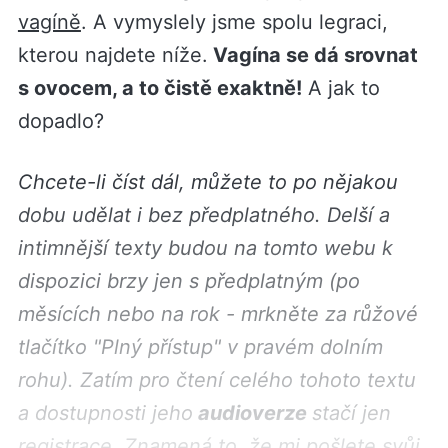
vagíně
. A vymyslely jsme spolu legraci,
kterou najdete níže.
Vagína se dá srovnat
s ovocem, a to čistě exaktně!
A jak to
dopadlo?
Chcete-li číst dál, můžete to po nějakou
dobu udělat i bez předplatného. Delší a
intimnější texty budou na tomto webu k
dispozici brzy jen s předplatným (po
měsících nebo na rok - mrkněte za růžové
tlačítko "Plný přístup" v pravém dolním
rohu). Zatím pro čtení celého tohoto textu
a dostupnosti jeho
audioverze
stačí jen
registrace. Znamená to, že mi pošlete svůj