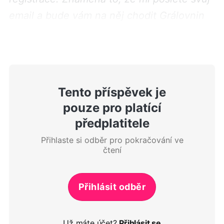
email a bude vám na něj chodit Grálovnin
newsletter -
Sexletter
.
Tento příspěvek je
pouze pro platící
předplatitele
Přihlaste si odběr pro pokračování ve
čtení
Přihlásit odběr
Už máte účet?
Přihlásit se