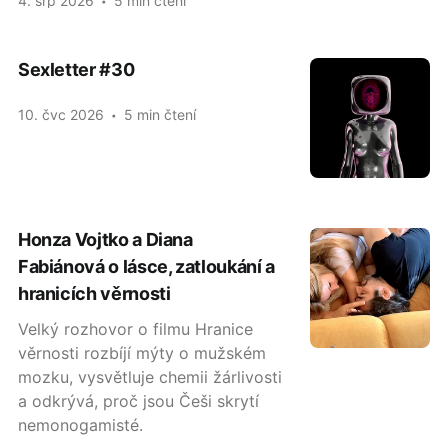
4. srp 2026
5 min čtení
Sexletter #30
10. čvc 2026
5 min čtení
Honza Vojtko a Diana
Fabiánová o lásce, zatloukání a
hranicích věrnosti
Velký rozhovor o filmu Hranice
věrnosti rozbíjí mýty o mužském
mozku, vysvětluje chemii žárlivosti
a odkrývá, proč jsou Češi skrytí
nemonogamisté.