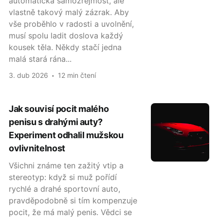
automatická samozřejmost, ale
vlastně takový malý zázrak. Aby
vše proběhlo v radosti a uvolnění,
musí spolu ladit doslova každý
kousek těla. Někdy stačí jedna
malá stará rána...
3. dub 2026
12 min čtení
Jak souvisí pocit malého
penisu s drahými auty?
Experiment odhalil mužskou
ovlivnitelnost
Všichni známe ten zažitý vtip a
stereotyp: když si muž pořídí
rychlé a drahé sportovní auto,
pravděpodobně si tím kompenzuje
pocit, že má malý penis. Vědci se