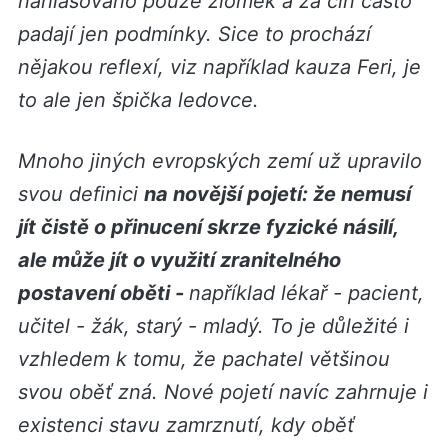
nahlašováno pouze zlomek a za čin často
padají jen podmínky. Sice to prochází
nějakou reflexí, viz například kauza Feri, je
to ale jen špička ledovce.
Mnoho jiných evropských zemí už upravilo
svou definici
na novější pojetí: že nemusí
jít čistě o přinucení skrze fyzické násilí,
ale může jít o využití zranitelného
postavení oběti -
například lékař - pacient,
učitel - žák, starý - mladý. To je důležité i
vzhledem k tomu, že pachatel většinou
svou oběť zná. Nové pojetí navíc zahrnuje i
existenci stavu zamrznutí, kdy oběť