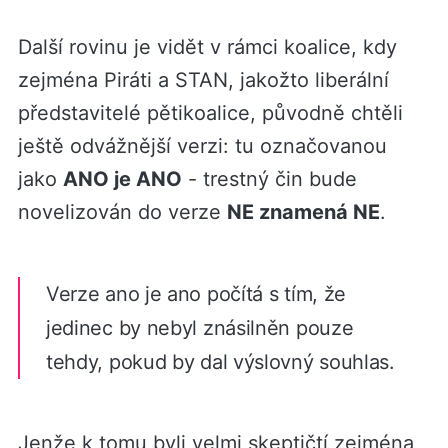
Další rovinu je vidět v rámci koalice, kdy
zejména Piráti a STAN, jakožto liberální
představitelé pětikoalice, původně chtěli
ještě odvážnější verzi: tu označovanou
jako
ANO je ANO
- trestný čin bude
novelizován do verze
NE znamená NE
.
Verze ano je ano počítá s tím, že
jedinec by nebyl znásilněn pouze
tehdy, pokud by dal výslovný souhlas.
Jenže k tomu byli velmi skeptičtí zejména