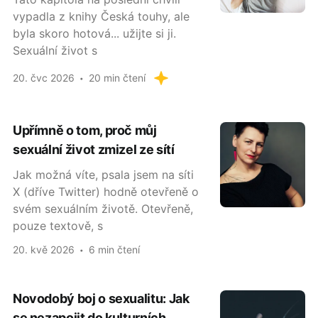
vypadla z knihy Česká touhy, ale
byla skoro hotová... užijte si ji.
Sexuální život s
20. čvc 2026
20 min čtení
Upřímně o tom, proč můj
sexuální život zmizel ze sítí
Jak možná víte, psala jsem na síti
X (dříve Twitter) hodně otevřeně o
svém sexuálním životě. Otevřeně,
pouze textově, s
20. kvě 2026
6 min čtení
Novodobý boj o sexualitu: Jak
se nezapojit do kulturních