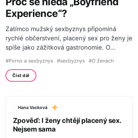
Proč se hledá „Boyfriend
Experience“?
Zatímco mužský sexbyznys připomíná
rychlé občerstvení, placený sex pro ženy je
spíše jako zážitková gastronomie. O
ženské touze a potřebě sexu bez citové
#Porno a sexbyznys
#sexbyznys
#O ženách
vazby se mluví zatím minimálně, fenomén
mužských společníků by ale i v Česku mohl
Číst dál
růst
Hana Vacková
Zpověď: I ženy chtějí placený sex.
Nejsem sama