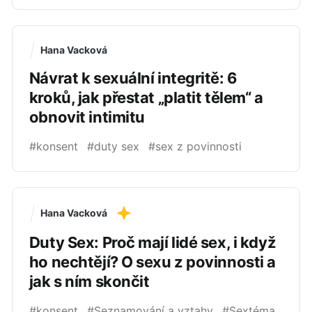
Hana Vacková
Návrat k sexuální integritě: 6
kroků, jak přestat „platit tělem“ a
obnovit intimitu
#konsent
#duty sex
#sex z povinnosti
Hana Vacková
Duty Sex: Proč mají lidé sex, i když
ho nechtějí? O sexu z povinnosti a
jak s ním skončit
#konsent
#Seznamování a vztahy
#Sextéma