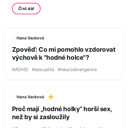
Číst dál
Hana Vacková
Zpověď: Co mi pomohlo vzdorovat
výchově k "hodné holce"?
#ADHD
#sexualita
#neurodivergence
Hana Vacková
Proč mají „hodné holky“ horší sex,
než by si zasloužily