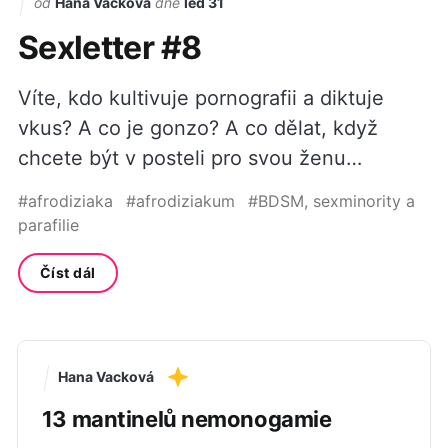
od
Hana Vacková
dne
led 31
Sexletter #8
Víte, kdo kultivuje pornografii a diktuje
vkus? A co je gonzo? A co dělat, když
chcete být v posteli pro svou ženu
nejlepší? Vítám vás u osmého Sexletteru,
#afrodiziaka
#afrodiziakum
#BDSM, sexminority a
newsletteru Hledání sexuálního grálu!
parafilie
Číst dál
Hana Vacková
13 mantinelů nemonogamie