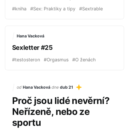
#kniha
#Sex: Praktiky a tipy
#Sextrable
Hana Vacková
Sexletter #25
#testosteron
#Orgasmus
#O ženách
od
Hana Vacková
dne
dub 21
Proč jsou lidé nevěrní?
Neřízeně, nebo ze
sportu