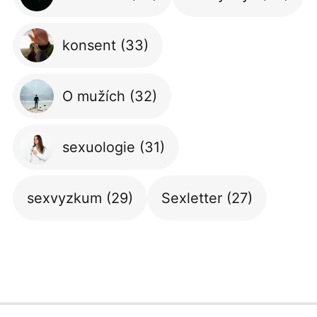
konsent
(33)
O mužích
(32)
sexuologie
(31)
sexvyzkum
(29)
Sexletter
(27)